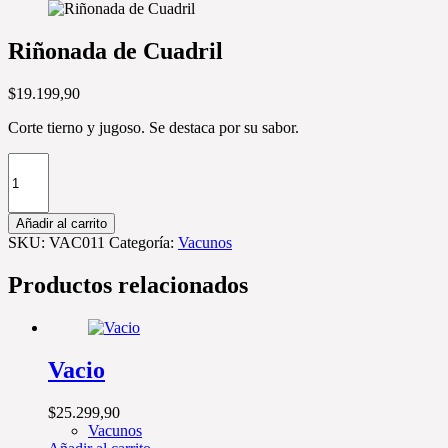
Riñonada de Cuadril
$
19.199,90
Corte tierno y jugoso. Se destaca por su sabor.
Cantidad
de
Riñonada
de
Añadir al carrito
Cuadril
SKU:
VAC011
Categoría:
Vacunos
Productos relacionados
Vacio
$
25.299,90
Vacunos