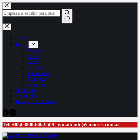
Saltar
al
contenido
Sin
resultados
Home
Tienda
Vacunos
Cerdo
Aves
Achuras
Embutidos
Fiambres
Almacen
Sucursales
Novedades
Trabaja con nosotros
Tel: +054 0800-666-9509 | e-mail: info@cmorres.com.ar