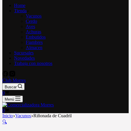
Home
Tienda
Vacunos
Cerdo
Aves
Achuras
Embutidos
Fiambres
Almacen
Sucursales
Novedades
Trabaja con nosotros
Club Morres
Buscar
Carro
0
de
Menú
compra
Carro
0
de
Inicio
Vacunos
Riñonada de Cuadril
compra
🔍