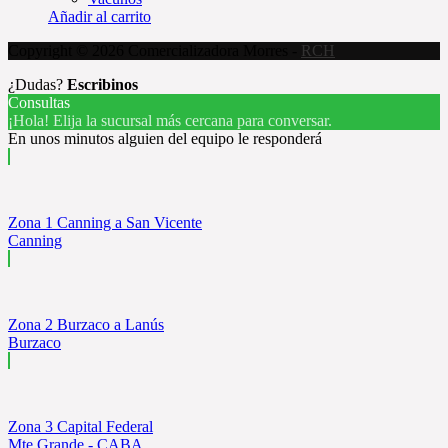
Añadir al carrito
Copyright © 2026 Comercializadora Morres -
RCH
¿Dudas?
Escribinos
Consultas
¡Hola! Elija la sucursal más cercana para conversar.
En unos minutos alguien del equipo le responderá
Zona 1 Canning a San Vicente
Canning
Zona 2 Burzaco a Lanús
Burzaco
Zona 3 Capital Federal
Mte Grande - CABA