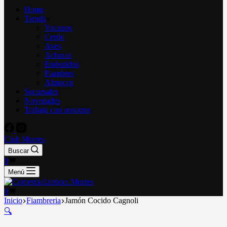
Home
Tienda
Vacunos
Cerdo
Aves
Achuras
Embutidos
Fiambres
Almacen
Sucursales
Novedades
Trabaja con nosotros
Club Morres
Buscar
Carro
0
de
Menú
compra
Carro
0
de
Inicio
Fiambreria
Jamón Cocido Cagnoli
compra
🔍