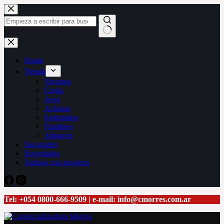
Saltar
al
contenido
Sin
resultados
Home
Tienda
Vacunos
Cerdo
Aves
Achuras
Embutidos
Fiambres
Almacen
Sucursales
Novedades
Trabaja con nosotros
Tel: +054 0800-666-9509 | e-mail: info@cmorres.com.ar